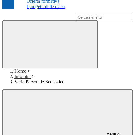
Offerta formativa
I progetti delle classi
Campo di ricerca per le pagine del sito
Home
>
Info utili
>
Varie Personale Scolastico
Menu di