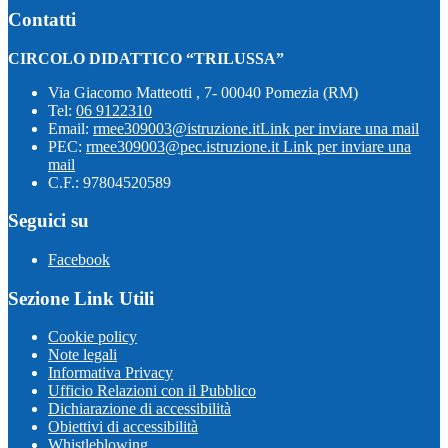
Contatti
CIRCOLO DIDATTICO “TRILUSSA”
Via Giacomo Matteotti , 7- 00040 Pomezia (RM)
Tel:
06 9122310
Email:
rmee309003@istruzione.it
Link per inviare una mail
PEC:
rmee309003@pec.istruzione.it
Link per inviare una
mail
C.F.: 97804520589
Seguici su
Facebook
Sezione Link Utili
Cookie policy
Note legali
Informativa Privacy
Ufficio Relazioni con il Pubblico
Dichiarazione di accessibilità
Obiettivi di accessibilità
Whistleblowing