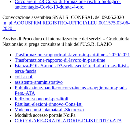
Circolare-n.-48-Corso-di-formazione-rischio-biologico-
anticontagio-Covid-19-durata-4-ore.
Convocazione assemblea SNALS- CONFSAL del 09.06.2020 -
m_pi.AOOUSPRM.REGISTRO-UFFICIALEU.0011575.03-06-
2020-1
Avviso di Procedura di Internalizzazione dei servizi – Graduatoria
Nazionale: si prega consultare il link dell’U.S.R. LAZIO
Trasformazione-rapporto-di-lavoro-in-part-time - 2020/2021
Trasformazione-rapporto-di-lavoro-in-part-time
Istanza-POLIS-mod.-D3-scelta-sedi-Grad.-di-circ.-e-di-ist.-
terza-fascia
coll.-scol.
assistente-amministrativo
Pubblicazione-bandi-concorso-inclus.-o-aggiornam.-grad.-
Pers.-ATA
Indizione-concorsi-per-titoli
Risultati-elezioni-rinnovo-Cons-Ist.
Vademecum-Chiamata-di-Sicurezza
Modalità accesso portale NoiPa
CIRCOLARE-GRADUATORIE-DI-ISTITUTO-ATA