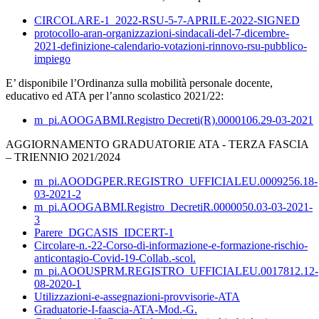
CIRCOLARE-1_2022-RSU-5-7-APRILE-2022-SIGNED
protocollo-aran-organizzazioni-sindacali-del-7-dicembre-
2021-definizione-calendario-votazioni-rinnovo-rsu-pubblico-
impiego
E’ disponibile l’Ordinanza sulla mobilità personale docente,
educativo ed ATA per l’anno scolastico 2021/22:
m_pi.AOOGABMI.Registro Decreti(R).0000106.29-03-2021
AGGIORNAMENTO GRADUATORIE ATA - TERZA FASCIA
– TRIENNIO 2021/2024
m_pi.AOODGPER.REGISTRO_UFFICIALEU.0009256.18-
03-2021-2
m_pi.AOOGABMI.Registro_DecretiR.0000050.03-03-2021-
3
Parere_DGCASIS_IDCERT-1
Circolare-n.-22-Corso-di-informazione-e-formazione-rischio-
anticontagio-Covid-19-Collab.-scol.
m_pi.AOOUSPRM.REGISTRO_UFFICIALEU.0017812.12-
08-2020-1
Utilizzazioni-e-assegnazioni-provvisorie-ATA
Graduatorie-I-faascia-ATA-Mod.-G.