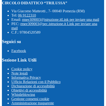
CIRCOLO DIDATTICO “TRILUSSA”
Via Giacomo Matteotti , 7- 00040 Pomezia (RM)
Tel:
06 9122310
Email:
rmee309003@istruzione.it
Link per inviare una mail
PEC:
rmee309003@pec.istruzione.it
Link per inviare una
mail
C.F.: 97804520589
Seguici su
Facebook
Sezione Link Utili
Cookie policy
Note legali
Informativa Privacy
Ufficio Relazioni con il Pubblico
Dichiarazione di accessibilità
Obiettivi di accessibilità
Whistleblowing
Gestione consensi cookie
Amministrazione trasparente