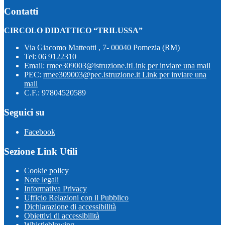
Contatti
CIRCOLO DIDATTICO “TRILUSSA”
Via Giacomo Matteotti , 7- 00040 Pomezia (RM)
Tel:
06 9122310
Email:
rmee309003@istruzione.it
Link per inviare una mail
PEC:
rmee309003@pec.istruzione.it
Link per inviare una
mail
C.F.: 97804520589
Seguici su
Facebook
Sezione Link Utili
Cookie policy
Note legali
Informativa Privacy
Ufficio Relazioni con il Pubblico
Dichiarazione di accessibilità
Obiettivi di accessibilità
Whistleblowing