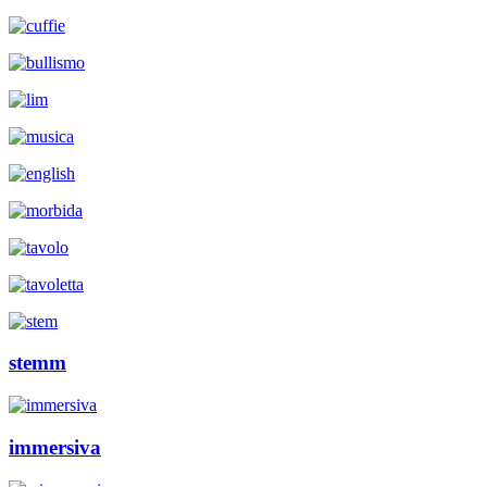
stemm
immersiva