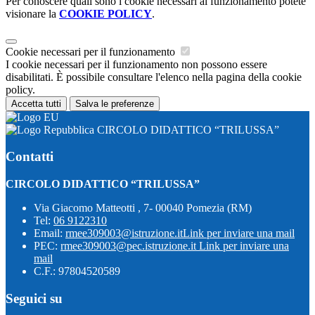
Per conoscere quali sono i cookie necessari al funzionamento potete
visionare la
COOKIE POLICY
.
Cookie necessari per il funzionamento
I cookie necessari per il funzionamento non possono essere
disabilitati. È possibile consultare l'elenco nella pagina della cookie
policy.
Accetta tutti
Salva le preferenze
CIRCOLO DIDATTICO “TRILUSSA”
Contatti
CIRCOLO DIDATTICO “TRILUSSA”
Via Giacomo Matteotti , 7- 00040 Pomezia (RM)
Tel:
06 9122310
Email:
rmee309003@istruzione.it
Link per inviare una mail
PEC:
rmee309003@pec.istruzione.it
Link per inviare una
mail
C.F.: 97804520589
Seguici su