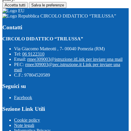
Accetta tutti
Salva le preferenze
CIRCOLO DIDATTICO “TRILUSSA”
Contatti
CIRCOLO DIDATTICO “TRILUSSA”
Via Giacomo Matteotti , 7- 00040 Pomezia (RM)
Tel:
06 9122310
Email:
rmee309003@istruzione.it
Link per inviare una mail
PEC:
rmee309003@pec.istruzione.it
Link per inviare una
mail
C.F.: 97804520589
Seguici su
Facebook
Sezione Link Utili
Cookie policy
Note legali
Informativa Privacy