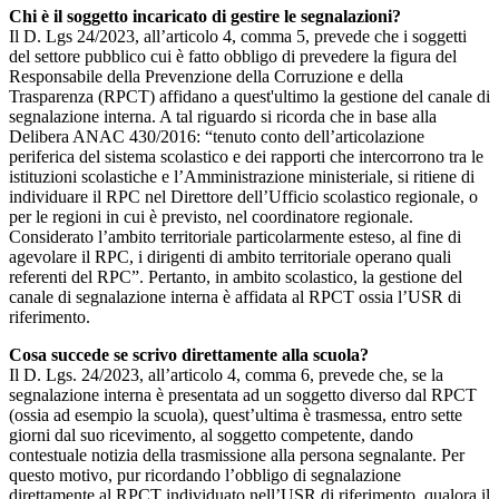
Chi è il soggetto incaricato di gestire le segnalazioni?
Il D. Lgs 24/2023, all’articolo 4, comma 5, prevede che i soggetti
del settore pubblico cui è fatto obbligo di prevedere la figura del
Responsabile della Prevenzione della Corruzione e della
Trasparenza (RPCT) affidano a quest'ultimo la gestione del canale di
segnalazione interna. A tal riguardo si ricorda che in base alla
Delibera ANAC 430/2016: “tenuto conto dell’articolazione
periferica del sistema scolastico e dei rapporti che intercorrono tra le
istituzioni scolastiche e l’Amministrazione ministeriale, si ritiene di
individuare il RPC nel Direttore dell’Ufficio scolastico regionale, o
per le regioni in cui è previsto, nel coordinatore regionale.
Considerato l’ambito territoriale particolarmente esteso, al fine di
agevolare il RPC, i dirigenti di ambito territoriale operano quali
referenti del RPC”. Pertanto, in ambito scolastico, la gestione del
canale di segnalazione interna è affidata al RPCT ossia l’USR di
riferimento.
Cosa succede se scrivo direttamente alla scuola?
Il D. Lgs. 24/2023, all’articolo 4, comma 6, prevede che, se la
segnalazione interna è presentata ad un soggetto diverso dal RPCT
(ossia ad esempio la scuola), quest’ultima è trasmessa, entro sette
giorni dal suo ricevimento, al soggetto competente, dando
contestuale notizia della trasmissione alla persona segnalante. Per
questo motivo, pur ricordando l’obbligo di segnalazione
direttamente al RPCT individuato nell’USR di riferimento, qualora il