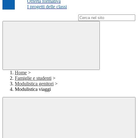
Offerta formativa
I progetti delle classi
Campo di ricerca per le pagine del sito
Home
>
Famiglie e studenti
>
Modulistica genitori
>
Modulistica viaggi