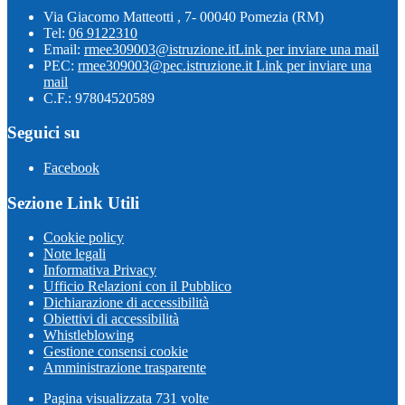
Via Giacomo Matteotti , 7- 00040 Pomezia (RM)
Tel:
06 9122310
Email:
rmee309003@istruzione.it
Link per inviare una mail
PEC:
rmee309003@pec.istruzione.it
Link per inviare una
mail
C.F.: 97804520589
Seguici su
Facebook
Sezione Link Utili
Cookie policy
Note legali
Informativa Privacy
Ufficio Relazioni con il Pubblico
Dichiarazione di accessibilità
Obiettivi di accessibilità
Whistleblowing
Gestione consensi cookie
Amministrazione trasparente
Pagina visualizzata
731
volte