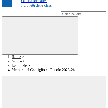
Offerta formativa
I progetti delle classi
Campo di ricerca per le pagine del sito
Home
>
Novità
>
Le notizie
>
Membri del Consiglio di Circolo 2023-26