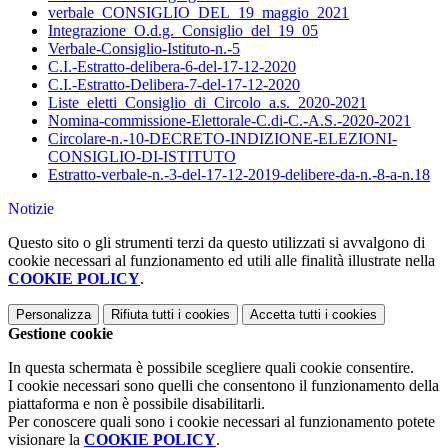
verbale_CONSIGLIO_DEL_19_maggio_2021
Integrazione_O.d.g._Consiglio_del_19_05
Verbale-Consiglio-Istituto-n.-5
C.I.-Estratto-delibera-6-del-17-12-2020
C.I.-Estratto-Delibera-7-del-17-12-2020
Liste_eletti_Consiglio_di_Circolo_a.s._2020-2021
Nomina-commissione-Elettorale-C.di-C.-A.S.-2020-2021
Circolare-n.-10-DECRETO-INDIZIONE-ELEZIONI-
CONSIGLIO-DI-ISTITUTO
Estratto-verbale-n.-3-del-17-12-2019-delibere-da-n.-8-a-n.18
Notizie
Questo sito o gli strumenti terzi da questo utilizzati si avvalgono di
cookie necessari al funzionamento ed utili alle finalità illustrate nella
COOKIE POLICY
.
Personalizza
Rifiuta tutti
i cookies
Accetta tutti
i cookies
Gestione cookie
In questa schermata è possibile scegliere quali cookie consentire.
I cookie necessari sono quelli che consentono il funzionamento della
piattaforma e non è possibile disabilitarli.
Per conoscere quali sono i cookie necessari al funzionamento potete
visionare la
COOKIE POLICY
.