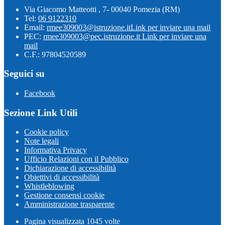
Via Giacomo Matteotti , 7- 00040 Pomezia (RM)
Tel:
06 9122310
Email:
rmee309003@istruzione.it
Link per inviare una mail
PEC:
rmee309003@pec.istruzione.it
Link per inviare una
mail
C.F.: 97804520589
Seguici su
Facebook
Sezione Link Utili
Cookie policy
Note legali
Informativa Privacy
Ufficio Relazioni con il Pubblico
Dichiarazione di accessibilità
Obiettivi di accessibilità
Whistleblowing
Gestione consensi cookie
Amministrazione trasparente
Pagina visualizzata
1045
volte