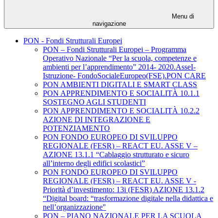
Menu di
navigazione
PON - Fondi Strutturali Europei
PON – Fondi Strutturali Europei – Programma
Operativo Nazionale “Per la scuola, competenze e
ambienti per l’apprendimento” 2014- 2020.AsseI-
Istruzione- FondoSocialeEuropeo(FSE).PON CARE
PON AMBIENTI DIGITALI E SMART CLASS
PON APPRENDIMENTO E SOCIALITÀ 10.1.1
SOSTEGNO AGLI STUDENTI
PON APPRENDIMENTO E SOCIALITÀ 10.2.2
AZIONE DI INTEGRAZIONE E
POTENZIAMENTO
PON FONDO EUROPEO DI SVILUPPO
REGIONALE (FESR) – REACT EU. ASSE V –
AZIONE 13.1.1 “Cablaggio strutturato e sicuro
all’interno degli edifici scolastici”
PON FONDO EUROPEO DI SVILUPPO
REGIONALE (FESR) – REACT EU. ASSE V -
Priorità d’investimento: 13i (FESR) AZIONE 13.1.2
“Digital board: “trasformazione digitale nella didattica e
nell’organizzazione"
PON – PIANO NAZIONALE PER LA SCUOLA