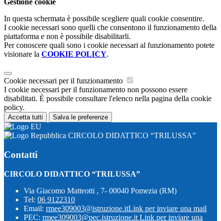
Gestione cookie
In questa schermata è possibile scegliere quali cookie consentire.
I cookie necessari sono quelli che consentono il funzionamento della
piattaforma e non è possibile disabilitarli.
Per conoscere quali sono i cookie necessari al funzionamento potete
visionare la
COOKIE POLICY
.
Cookie necessari per il funzionamento
I cookie necessari per il funzionamento non possono essere
disabilitati. È possibile consultare l'elenco nella pagina della cookie
policy.
Accetta tutti
Salva le preferenze
CIRCOLO DIDATTICO “TRILUSSA”
Contatti
CIRCOLO DIDATTICO “TRILUSSA”
Via Giacomo Matteotti , 7- 00040 Pomezia (RM)
Tel:
06 9122310
Email:
rmee309003@istruzione.it
Link per inviare una mail
PEC:
rmee309003@pec.istruzione.it
Link per inviare una