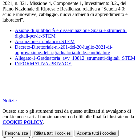
2021, n. 321. Missione 4, Componente 1, Investimento 3.2., del
Piano Nazionale di Ripresa e Resilienza, relativa a “Scuola 4.0:
scuole innovative, cablaggio, nuovi ambienti di apprendimento e
laboratori”.
Azione-di-pubblicità-e-disseminazione-Spazi-e-strumenti-
digitali-per-le-STEM
Assunzione-in-bilancio-STEM
Decreto-Direttoriale-n.-201-del-20-luglio-2021-di-
approvazione-della-graduatoria-delle-candidature
Allegato-1-Graduatoria_avv_10812_strumenti-digitali_STEM
INFORMATIVA-PRIVACY
Notizie
Questo sito o gli strumenti terzi da questo utilizzati si avvalgono di
cookie necessari al funzionamento ed utili alle finalità illustrate nella
COOKIE POLICY
.
Personalizza
Rifiuta tutti
i cookies
Accetta tutti
i cookies