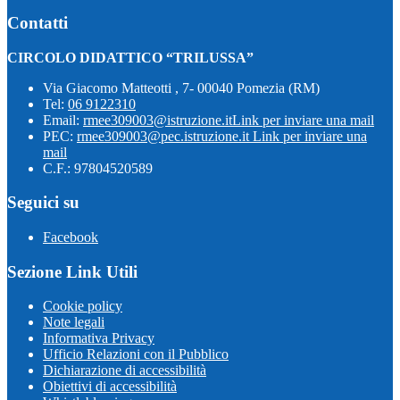
Contatti
CIRCOLO DIDATTICO “TRILUSSA”
Via Giacomo Matteotti , 7- 00040 Pomezia (RM)
Tel:
06 9122310
Email:
rmee309003@istruzione.it
Link per inviare una mail
PEC:
rmee309003@pec.istruzione.it
Link per inviare una
mail
C.F.: 97804520589
Seguici su
Facebook
Sezione Link Utili
Cookie policy
Note legali
Informativa Privacy
Ufficio Relazioni con il Pubblico
Dichiarazione di accessibilità
Obiettivi di accessibilità