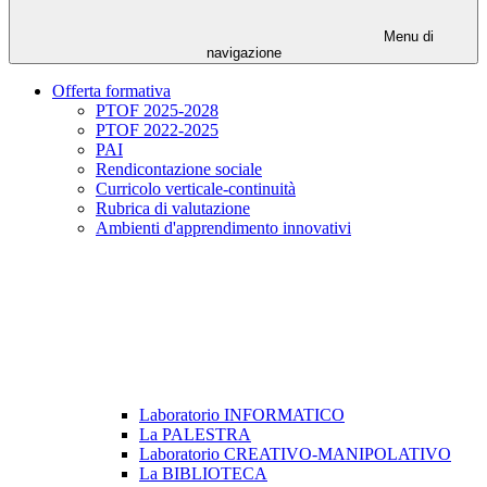
Menu di
navigazione
Offerta formativa
PTOF 2025-2028
PTOF 2022-2025
PAI
Rendicontazione sociale
Curricolo verticale-continuità
Rubrica di valutazione
Ambienti d'apprendimento innovativi
Laboratorio INFORMATICO
La PALESTRA
Laboratorio CREATIVO-MANIPOLATIVO
La BIBLIOTECA