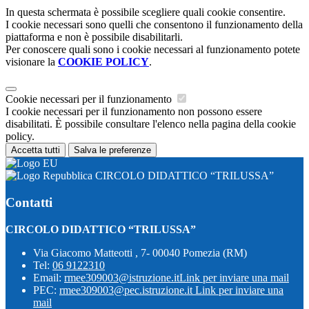
In questa schermata è possibile scegliere quali cookie consentire.
I cookie necessari sono quelli che consentono il funzionamento della
piattaforma e non è possibile disabilitarli.
Per conoscere quali sono i cookie necessari al funzionamento potete
visionare la
COOKIE POLICY
.
Cookie necessari per il funzionamento
I cookie necessari per il funzionamento non possono essere
disabilitati. È possibile consultare l'elenco nella pagina della cookie
policy.
Accetta tutti
Salva le preferenze
CIRCOLO DIDATTICO “TRILUSSA”
Contatti
CIRCOLO DIDATTICO “TRILUSSA”
Via Giacomo Matteotti , 7- 00040 Pomezia (RM)
Tel:
06 9122310
Email:
rmee309003@istruzione.it
Link per inviare una mail
PEC:
rmee309003@pec.istruzione.it
Link per inviare una
mail