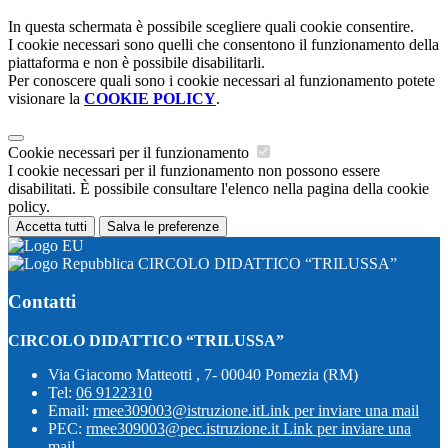
In questa schermata è possibile scegliere quali cookie consentire.
I cookie necessari sono quelli che consentono il funzionamento della
piattaforma e non è possibile disabilitarli.
Per conoscere quali sono i cookie necessari al funzionamento potete
visionare la
COOKIE POLICY
.
Cookie necessari per il funzionamento
I cookie necessari per il funzionamento non possono essere
disabilitati. È possibile consultare l'elenco nella pagina della cookie
policy.
Accetta tutti
Salva le preferenze
CIRCOLO DIDATTICO “TRILUSSA”
Contatti
CIRCOLO DIDATTICO “TRILUSSA”
Via Giacomo Matteotti , 7- 00040 Pomezia (RM)
Tel:
06 9122310
Email:
rmee309003@istruzione.it
Link per inviare una mail
PEC:
rmee309003@pec.istruzione.it
Link per inviare una
mail