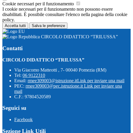
Cookie necessari per il funzionamento
I cookie necessari per il funzionamento non possono essere
disabilitati. È possibile consultare l'elenco nella pagina della cookie
policy.
Accetta tutti
Salva le preferenze
CIRCOLO DIDATTICO “TRILUSSA”
Contatti
CIRCOLO DIDATTICO “TRILUSSA”
Via Giacomo Matteotti , 7- 00040 Pomezia (RM)
Tel:
06 9122310
Email:
rmee309003@istruzione.it
Link per inviare una mail
PEC:
rmee309003@pec.istruzione.it
Link per inviare una
mail
C.F.: 97804520589
Seguici su
Facebook
Sezione Link Utili