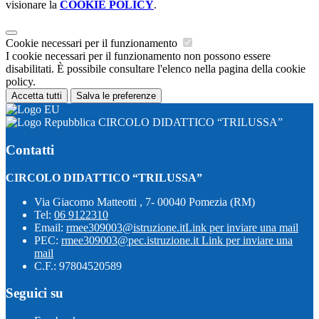
visionare la
COOKIE POLICY
.
Cookie necessari per il funzionamento
I cookie necessari per il funzionamento non possono essere
disabilitati. È possibile consultare l'elenco nella pagina della cookie
policy.
Accetta tutti
Salva le preferenze
CIRCOLO DIDATTICO “TRILUSSA”
Contatti
CIRCOLO DIDATTICO “TRILUSSA”
Via Giacomo Matteotti , 7- 00040 Pomezia (RM)
Tel:
06 9122310
Email:
rmee309003@istruzione.it
Link per inviare una mail
PEC:
rmee309003@pec.istruzione.it
Link per inviare una
mail
C.F.: 97804520589
Seguici su