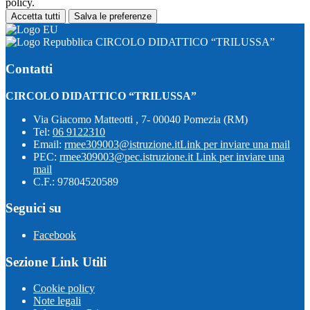
policy.
Accetta tutti
Salva le preferenze
CIRCOLO DIDATTICO “TRILUSSA”
Contatti
CIRCOLO DIDATTICO “TRILUSSA”
Via Giacomo Matteotti , 7- 00040 Pomezia (RM)
Tel:
06 9122310
Email:
rmee309003@istruzione.it
Link per inviare una mail
PEC:
rmee309003@pec.istruzione.it
Link per inviare una
mail
C.F.: 97804520589
Seguici su
Facebook
Sezione Link Utili
Cookie policy
Note legali