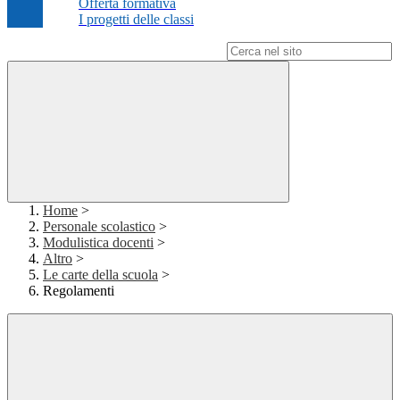
Offerta formativa
I progetti delle classi
Campo di ricerca per le pagine del sito
Home
>
Personale scolastico
>
Modulistica docenti
>
Altro
>
Le carte della scuola
>
Regolamenti