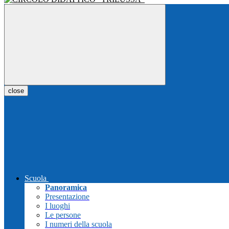
close
Scuola
Panoramica
Presentazione
I luoghi
Le persone
I numeri della scuola