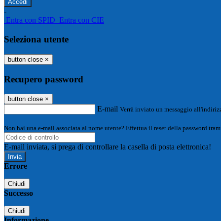
-
Entra con SPID
Entra con CIE
Seleziona utente
button close
×
Recupero password
button close
×
E-mail
Verrà inviato un messaggio all'indirizz
Non hai una e-mail associata al nome utente? Effettua il reset della password tram
E-mail inviata, si prega di controllare la casella di posta elettronica!
Errore
Chiudi
Successo
Chiudi
Informazione