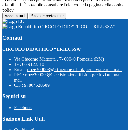
disabilitati. È possibile consultare l'elenco nella pagina della cookie
policy.
Accetta tutti
Salva le preferenze
CIRCOLO DIDATTICO “TRILUSSA”
Contatti
CIRCOLO DIDATTICO “TRILUSSA”
Via Giacomo Matteotti , 7- 00040 Pomezia (RM)
Tel:
06 9122310
Email:
rmee309003@istruzione.it
Link per inviare una mail
PEC:
rmee309003@pec.istruzione.it
Link per inviare una
mail
C.F.: 97804520589
Seguici su
Facebook
Sezione Link Utili
Cookie policy