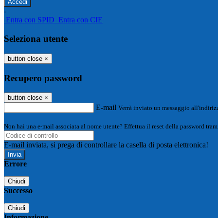
-
Entra con SPID
Entra con CIE
Seleziona utente
button close
×
Recupero password
button close
×
E-mail
Verrà inviato un messaggio all'indirizz
Non hai una e-mail associata al nome utente? Effettua il reset della password tram
E-mail inviata, si prega di controllare la casella di posta elettronica!
Errore
Chiudi
Successo
Chiudi
Informazione