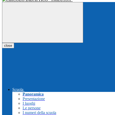
close
Scuola
Panoramica
Presentazione
I luoghi
Le persone
I numeri della scuola