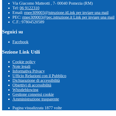
Via Giacomo Matteotti , 7- 00040 Pomezia (RM)
Tel:
06 9122310
Email:
rmee309003@istruzione.it
Link per inviare una mail
PEC:
rmee309003@pec.istruzione.it
Link per inviare una mail
C.F.: 97804520589
Seguici su
Facebook
Sezione Link Utili
Cookie policy
Note legali
Informativa Privacy
Ufficio Relazioni con il Pubblico
Dichiarazione di accessibilità
Obiettivi di accessibilità
Whistleblowing
Gestione consensi cookie
Amministrazione trasparente
Pagina visualizzata
1877
volte