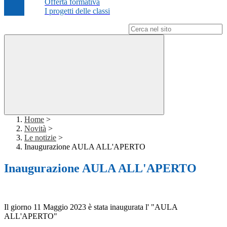
Offerta formativa
I progetti delle classi
Campo di ricerca per le pagine del sito
Home
>
Novità
>
Le notizie
>
Inaugurazione AULA ALL'APERTO
Inaugurazione AULA ALL'APERTO
Il giorno 11 Maggio 2023 è stata inaugurata l' "AULA
ALL'APERTO"