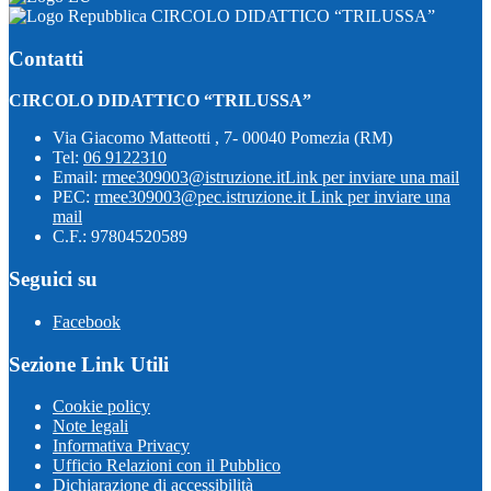
CIRCOLO DIDATTICO “TRILUSSA”
Contatti
CIRCOLO DIDATTICO “TRILUSSA”
Via Giacomo Matteotti , 7- 00040 Pomezia (RM)
Tel:
06 9122310
Email:
rmee309003@istruzione.it
Link per inviare una mail
PEC:
rmee309003@pec.istruzione.it
Link per inviare una
mail
C.F.: 97804520589
Seguici su
Facebook
Sezione Link Utili
Cookie policy
Note legali
Informativa Privacy
Ufficio Relazioni con il Pubblico
Dichiarazione di accessibilità