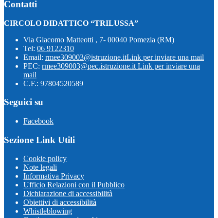
Contatti
CIRCOLO DIDATTICO “TRILUSSA”
Via Giacomo Matteotti , 7- 00040 Pomezia (RM)
Tel:
06 9122310
Email:
rmee309003@istruzione.it
Link per inviare una mail
PEC:
rmee309003@pec.istruzione.it
Link per inviare una
mail
C.F.: 97804520589
Seguici su
Facebook
Sezione Link Utili
Cookie policy
Note legali
Informativa Privacy
Ufficio Relazioni con il Pubblico
Dichiarazione di accessibilità
Obiettivi di accessibilità
Whistleblowing