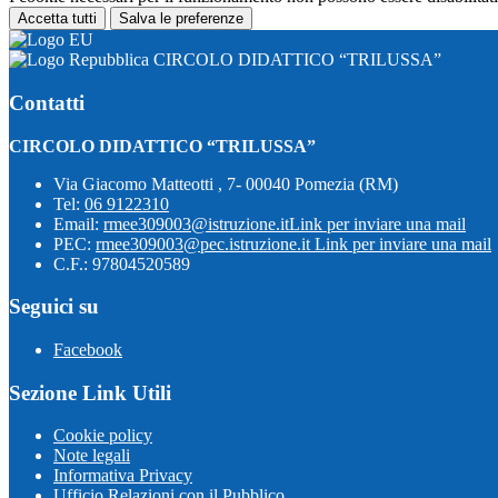
Accetta tutti
Salva le preferenze
CIRCOLO DIDATTICO “TRILUSSA”
Contatti
CIRCOLO DIDATTICO “TRILUSSA”
Via Giacomo Matteotti , 7- 00040 Pomezia (RM)
Tel:
06 9122310
Email:
rmee309003@istruzione.it
Link per inviare una mail
PEC:
rmee309003@pec.istruzione.it
Link per inviare una mail
C.F.: 97804520589
Seguici su
Facebook
Sezione Link Utili
Cookie policy
Note legali
Informativa Privacy
Ufficio Relazioni con il Pubblico