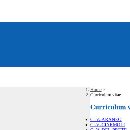
Home
>
Curriculum vitae
Curriculum v
C.-V.-ARANEO
C.-V.-CIARMOLI
C.-V.-DEL-PRETE