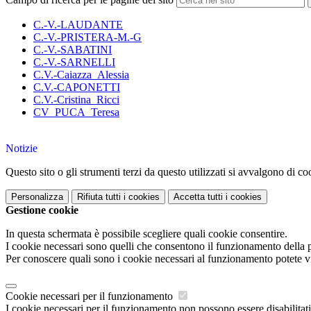
C.-V.-LAUDANTE
C.-V.-PRISTERA-M.-G
C.-V.-SABATINI
C.-V.-SARNELLI
C.V.-Caiazza_Alessia
C.V.-CAPONETTI
C.V.-Cristina_Ricci
CV_PUCA_Teresa
Notizie
Questo sito o gli strumenti terzi da questo utilizzati si avvalgono di coo
Personalizza
Rifiuta tutti
i cookies
Accetta tutti
i cookies
Gestione cookie
In questa schermata è possibile scegliere quali cookie consentire.
I cookie necessari sono quelli che consentono il funzionamento della pi
Per conoscere quali sono i cookie necessari al funzionamento potete v
Cookie necessari per il funzionamento
I cookie necessari per il funzionamento non possono essere disabilitati.