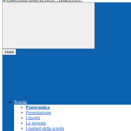
close
Scuola
Panoramica
Presentazione
I luoghi
Le persone
I numeri della scuola