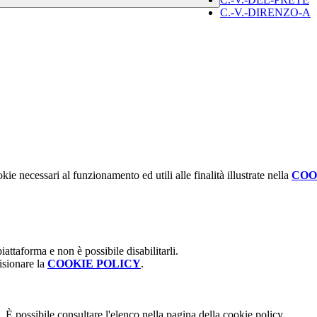
C.-V.-DIRENZO-A
kie necessari al funzionamento ed utili alle finalità illustrate nella
COO
attaforma e non è possibile disabilitarli.
isionare la
COOKIE POLICY
.
 È possibile consultare l'elenco nella pagina della cookie policy.