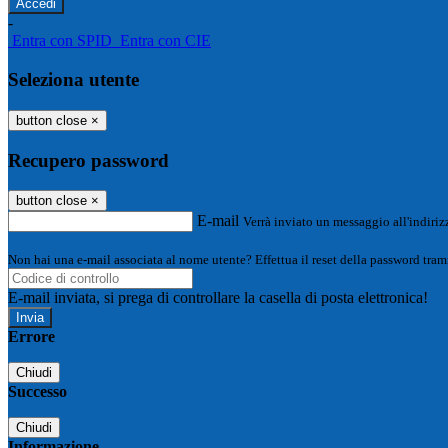
-
Entra con SPID
Entra con CIE
Seleziona utente
button close
×
Recupero password
button close
×
E-mail
Verrà inviato un messaggio all'indirizz
Non hai una e-mail associata al nome utente? Effettua il reset della password tram
E-mail inviata, si prega di controllare la casella di posta elettronica!
Errore
Chiudi
Successo
Chiudi
Informazione