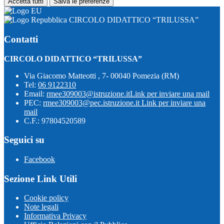
Accetta tutti
Salva le preferenze
CIRCOLO DIDATTICO “TRILUSSA”
Contatti
CIRCOLO DIDATTICO “TRILUSSA”
Via Giacomo Matteotti , 7- 00040 Pomezia (RM)
Tel:
06 9122310
Email:
rmee309003@istruzione.it
Link per inviare una mail
PEC:
rmee309003@pec.istruzione.it
Link per inviare una
mail
C.F.: 97804520589
Seguici su
Facebook
Sezione Link Utili
Cookie policy
Note legali
Informativa Privacy