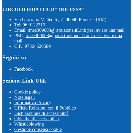
CIRCOLO DIDATTICO “TRILUSSA”
Via Giacomo Matteotti , 7- 00040 Pomezia (RM)
Tel:
06 9122310
Email:
rmee309003@istruzione.it
Link per inviare una mail
PEC:
rmee309003@pec.istruzione.it
Link per inviare una
mail
C.F.: 97804520589
Seguici su
Facebook
Sezione Link Utili
Cookie policy
Note legali
Informativa Privacy
Ufficio Relazioni con il Pubblico
Dichiarazione di accessibilità
Obiettivi di accessibilità
Whistleblowing
Gestione consensi cookie