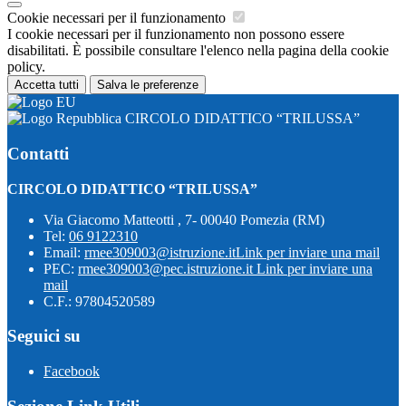
Cookie necessari per il funzionamento
I cookie necessari per il funzionamento non possono essere
disabilitati. È possibile consultare l'elenco nella pagina della cookie
policy.
Accetta tutti
Salva le preferenze
CIRCOLO DIDATTICO “TRILUSSA”
Contatti
CIRCOLO DIDATTICO “TRILUSSA”
Via Giacomo Matteotti , 7- 00040 Pomezia (RM)
Tel:
06 9122310
Email:
rmee309003@istruzione.it
Link per inviare una mail
PEC:
rmee309003@pec.istruzione.it
Link per inviare una
mail
C.F.: 97804520589
Seguici su
Facebook