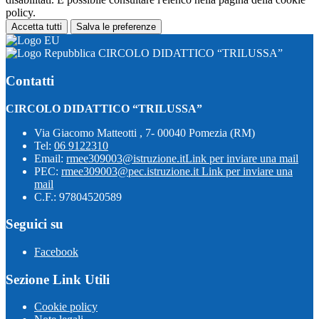
policy.
Accetta tutti
Salva le preferenze
CIRCOLO DIDATTICO “TRILUSSA”
Contatti
CIRCOLO DIDATTICO “TRILUSSA”
Via Giacomo Matteotti , 7- 00040 Pomezia (RM)
Tel:
06 9122310
Email:
rmee309003@istruzione.it
Link per inviare una mail
PEC:
rmee309003@pec.istruzione.it
Link per inviare una
mail
C.F.: 97804520589
Seguici su
Facebook
Sezione Link Utili
Cookie policy