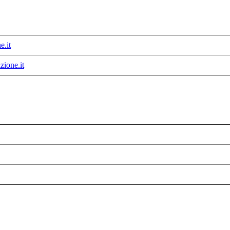
.it
ione.it