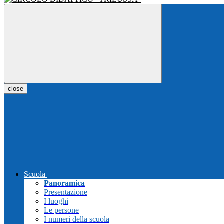
close
Scuola
Panoramica
Presentazione
I luoghi
Le persone
I numeri della scuola