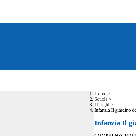
Home
>
Scuola
>
I luoghi
>
Infanzia Il giardino d
Infanzia Il g
COMPRENSORIO 