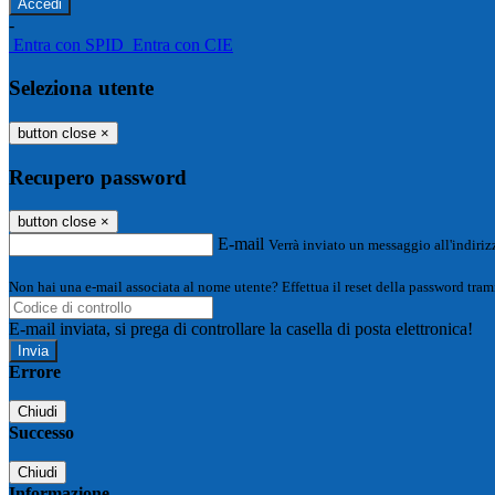
-
Entra con SPID
Entra con CIE
Seleziona utente
button close
×
Recupero password
button close
×
E-mail
Verrà inviato un messaggio all'indirizz
Non hai una e-mail associata al nome utente? Effettua il reset della password tram
E-mail inviata, si prega di controllare la casella di posta elettronica!
Errore
Chiudi
Successo
Chiudi
Informazione