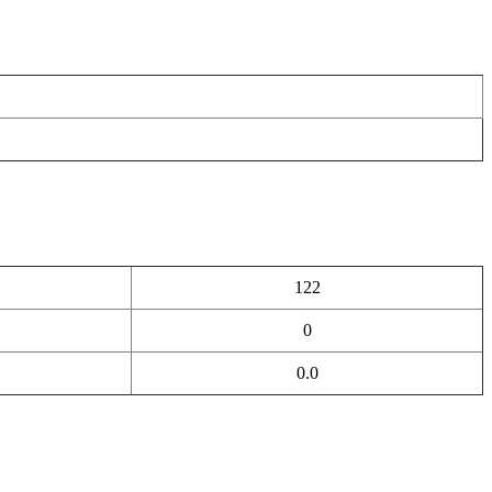
122
0
0.0