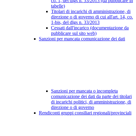
co. 1, del dlgs n. 33/2013 (da pubblicare in
tabelle)
Titolari di incarichi di amministrazione, di
direzione o di governo di cui all'art. 14, co.
1-bis, del dlgs n. 33/2013
Cessati dall'incarico (documentazione da
pubblicare sul sito web)
Sanzioni per mancata comunicazione dei dati
Sanzioni per mancata o incompleta
comunicazione dei dati da parte dei titolari
di incarichi politici, di amministrazione, di
direzione o di governo
Rendiconti gruppi consiliari regionali/provinciali