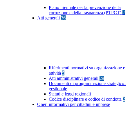
Piano triennale per la prevenzione della
corruzione e della trasparenza (PTPCT)
2
Atti generali
36
Riferimenti normativi su organizzazione e
attività
5
Atti amministrativi generali
29
Documenti di programmazione strategico-
gestionale
Statuti e leggi regionali
Codice disciplinare e codice di condotta
2
Oneri informativi per cittadini e imprese