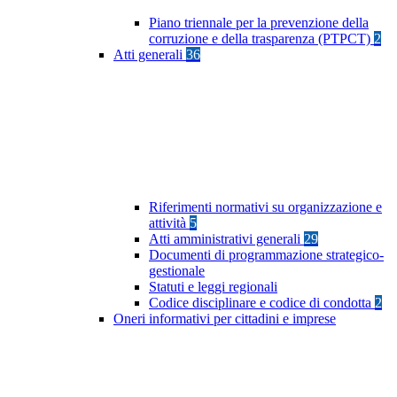
Piano triennale per la prevenzione della
corruzione e della trasparenza (PTPCT)
2
Atti generali
36
Riferimenti normativi su organizzazione e
attività
5
Atti amministrativi generali
29
Documenti di programmazione strategico-
gestionale
Statuti e leggi regionali
Codice disciplinare e codice di condotta
2
Oneri informativi per cittadini e imprese