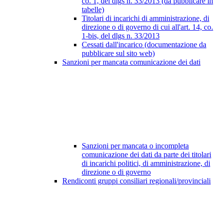
co. 1, del dlgs n. 33/2013 (da pubblicare in
tabelle)
Titolari di incarichi di amministrazione, di
direzione o di governo di cui all'art. 14, co.
1-bis, del dlgs n. 33/2013
Cessati dall'incarico (documentazione da
pubblicare sul sito web)
Sanzioni per mancata comunicazione dei dati
Sanzioni per mancata o incompleta
comunicazione dei dati da parte dei titolari
di incarichi politici, di amministrazione, di
direzione o di governo
Rendiconti gruppi consiliari regionali/provinciali