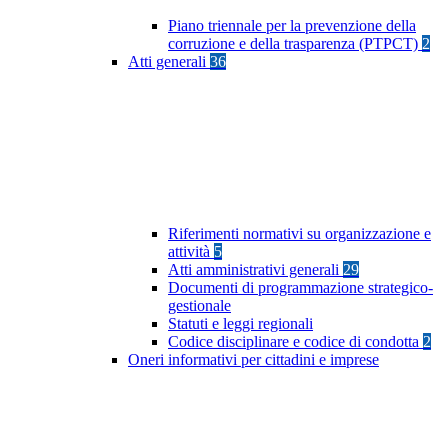
Piano triennale per la prevenzione della
corruzione e della trasparenza (PTPCT)
2
Atti generali
36
Riferimenti normativi su organizzazione e
attività
5
Atti amministrativi generali
29
Documenti di programmazione strategico-
gestionale
Statuti e leggi regionali
Codice disciplinare e codice di condotta
2
Oneri informativi per cittadini e imprese