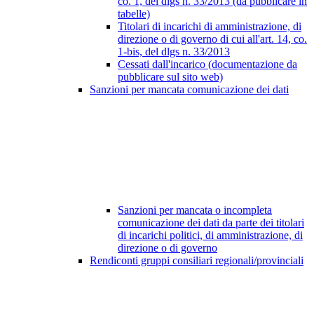
co. 1, del dlgs n. 33/2013 (da pubblicare in
tabelle)
Titolari di incarichi di amministrazione, di
direzione o di governo di cui all'art. 14, co.
1-bis, del dlgs n. 33/2013
Cessati dall'incarico (documentazione da
pubblicare sul sito web)
Sanzioni per mancata comunicazione dei dati
Sanzioni per mancata o incompleta
comunicazione dei dati da parte dei titolari
di incarichi politici, di amministrazione, di
direzione o di governo
Rendiconti gruppi consiliari regionali/provinciali