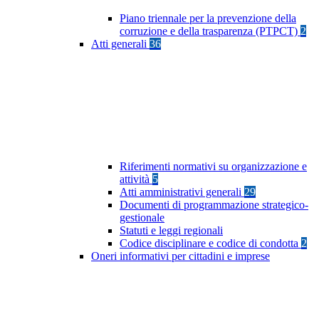
Piano triennale per la prevenzione della
corruzione e della trasparenza (PTPCT)
2
Atti generali
36
Riferimenti normativi su organizzazione e
attività
5
Atti amministrativi generali
29
Documenti di programmazione strategico-
gestionale
Statuti e leggi regionali
Codice disciplinare e codice di condotta
2
Oneri informativi per cittadini e imprese