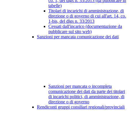
co. 1, del dlgs n. 33/2013 (da pubblicare in
tabelle)
Titolari di incarichi di amministrazione, di
direzione o di governo di cui all'art. 14, co.
1-bis, del dlgs n. 33/2013
Cessati dall'incarico (documentazione da
pubblicare sul sito web)
Sanzioni per mancata comunicazione dei dati
Sanzioni per mancata o incompleta
comunicazione dei dati da parte dei titolari
di incarichi politici, di amministrazione, di
direzione o di governo
Rendiconti gruppi consiliari regionali/provinciali