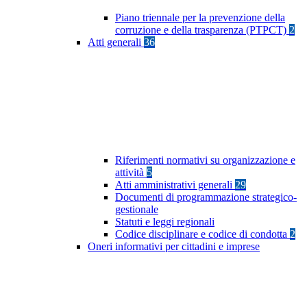
Piano triennale per la prevenzione della
corruzione e della trasparenza (PTPCT)
2
Atti generali
36
Riferimenti normativi su organizzazione e
attività
5
Atti amministrativi generali
29
Documenti di programmazione strategico-
gestionale
Statuti e leggi regionali
Codice disciplinare e codice di condotta
2
Oneri informativi per cittadini e imprese