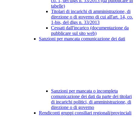
co. 1, del dlgs n. 33/2013 (da pubblicare in
tabelle)
Titolari di incarichi di amministrazione, di
direzione o di governo di cui all'art. 14, co.
1-bis, del dlgs n. 33/2013
Cessati dall'incarico (documentazione da
pubblicare sul sito web)
Sanzioni per mancata comunicazione dei dati
Sanzioni per mancata o incompleta
comunicazione dei dati da parte dei titolari
di incarichi politici, di amministrazione, di
direzione o di governo
Rendiconti gruppi consiliari regionali/provinciali