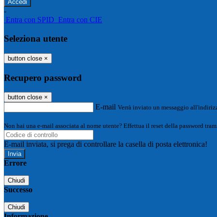
-
Entra con SPID
Entra con CIE
Seleziona utente
button close
×
Recupero password
button close
×
E-mail
Verrà inviato un messaggio all'indirizz
Non hai una e-mail associata al nome utente? Effettua il reset della password tram
E-mail inviata, si prega di controllare la casella di posta elettronica!
Errore
Chiudi
Successo
Chiudi
Informazione