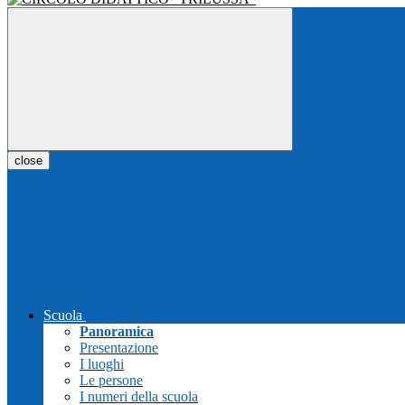
close
Scuola
Panoramica
Presentazione
I luoghi
Le persone
I numeri della scuola