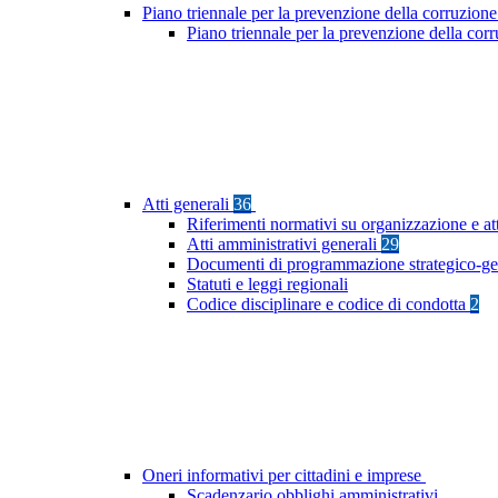
Piano triennale per la prevenzione della corruzione
Piano triennale per la prevenzione della co
Atti generali
36
Riferimenti normativi su organizzazione e at
Atti amministrativi generali
29
Documenti di programmazione strategico-ge
Statuti e leggi regionali
Codice disciplinare e codice di condotta
2
Oneri informativi per cittadini e imprese
Scadenzario obblighi amministrativi