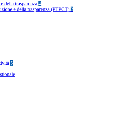
 e della trasparenza
4
rruzione e della trasparenza (PTPCT)
2
tività
5
stionale