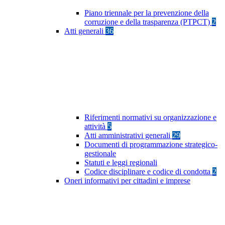
Piano triennale per la prevenzione della
corruzione e della trasparenza (PTPCT)
2
Atti generali
36
Riferimenti normativi su organizzazione e
attività
5
Atti amministrativi generali
29
Documenti di programmazione strategico-
gestionale
Statuti e leggi regionali
Codice disciplinare e codice di condotta
2
Oneri informativi per cittadini e imprese