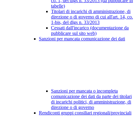
co. 1, del dlgs n. 33/2013 (da pubblicare in
tabelle)
Titolari di incarichi di amministrazione, di
direzione o di governo di cui all'art. 14, co.
1-bis, del dlgs n. 33/2013
Cessati dall'incarico (documentazione da
pubblicare sul sito web)
Sanzioni per mancata comunicazione dei dati
Sanzioni per mancata o incompleta
comunicazione dei dati da parte dei titolari
di incarichi politici, di amministrazione, di
direzione o di governo
Rendiconti gruppi consiliari regionali/provinciali