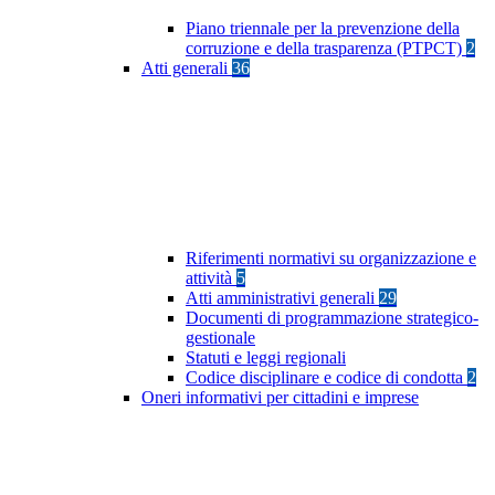
Piano triennale per la prevenzione della
corruzione e della trasparenza (PTPCT)
2
Atti generali
36
Riferimenti normativi su organizzazione e
attività
5
Atti amministrativi generali
29
Documenti di programmazione strategico-
gestionale
Statuti e leggi regionali
Codice disciplinare e codice di condotta
2
Oneri informativi per cittadini e imprese