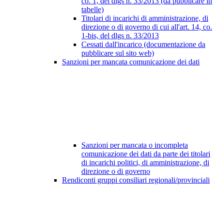
co. 1, del dlgs n. 33/2013 (da pubblicare in
tabelle)
Titolari di incarichi di amministrazione, di
direzione o di governo di cui all'art. 14, co.
1-bis, del dlgs n. 33/2013
Cessati dall'incarico (documentazione da
pubblicare sul sito web)
Sanzioni per mancata comunicazione dei dati
Sanzioni per mancata o incompleta
comunicazione dei dati da parte dei titolari
di incarichi politici, di amministrazione, di
direzione o di governo
Rendiconti gruppi consiliari regionali/provinciali