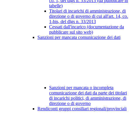
co. 1, del dlgs n. 33/2013 (da pubblicare in
tabelle)
Titolari di incarichi di amministrazione, di
direzione o di governo di cui all'art. 14, co.
1-bis, del dlgs n. 33/2013
Cessati dall'incarico (documentazione da
pubblicare sul sito web)
Sanzioni per mancata comunicazione dei dati
Sanzioni per mancata o incompleta
comunicazione dei dati da parte dei titolari
di incarichi politici, di amministrazione, di
direzione o di governo
Rendiconti gruppi consiliari regionali/provinciali