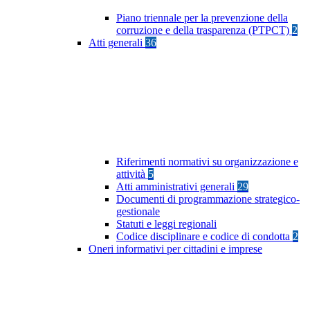
Piano triennale per la prevenzione della
corruzione e della trasparenza (PTPCT)
2
Atti generali
36
Riferimenti normativi su organizzazione e
attività
5
Atti amministrativi generali
29
Documenti di programmazione strategico-
gestionale
Statuti e leggi regionali
Codice disciplinare e codice di condotta
2
Oneri informativi per cittadini e imprese