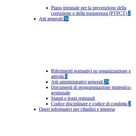
Piano triennale per la prevenzione della
corruzione e della trasparenza (PTPCT)
2
Atti generali
36
Riferimenti normativi su organizzazione e
attività
5
Atti amministrativi generali
29
Documenti di programmazione strategico-
gestionale
Statuti e leggi regionali
Codice disciplinare e codice di condotta
2
Oneri informativi per cittadini e imprese