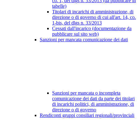
co. 1, del dlgs n. 33/2013 (da pubblicare in
tabelle)
Titolari di incarichi di amministrazione, di
direzione o di governo di cui all'art. 14, co.
1-bis, del dlgs n. 33/2013
Cessati dall'incarico (documentazione da
pubblicare sul sito web)
Sanzioni per mancata comunicazione dei dati
Sanzioni per mancata o incompleta
comunicazione dei dati da parte dei titolari
di incarichi politici, di amministrazione, di
direzione o di governo
Rendiconti gruppi consiliari regionali/provinciali