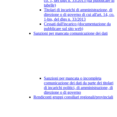
co. 1, del dlgs n. 33/2013 (da pubblicare in
tabelle)
Titolari di incarichi di amministrazione, di
direzione o di governo di cui all'art. 14, co.
1-bis, del dlgs n. 33/2013
Cessati dall'incarico (documentazione da
pubblicare sul sito web)
Sanzioni per mancata comunicazione dei dati
Sanzioni per mancata o incompleta
comunicazione dei dati da parte dei titolari
di incarichi politici, di amministrazione, di
direzione o di governo
Rendiconti gruppi consiliari regionali/provinciali