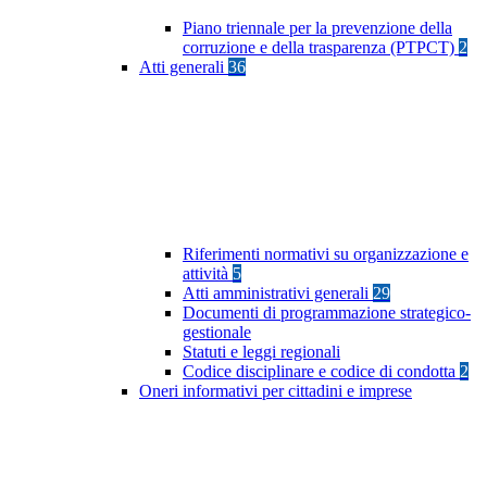
Piano triennale per la prevenzione della
corruzione e della trasparenza (PTPCT)
2
Atti generali
36
Riferimenti normativi su organizzazione e
attività
5
Atti amministrativi generali
29
Documenti di programmazione strategico-
gestionale
Statuti e leggi regionali
Codice disciplinare e codice di condotta
2
Oneri informativi per cittadini e imprese