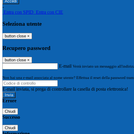
-
Entra con SPID
Entra con CIE
Seleziona utente
button close
×
Recupero password
button close
×
E-mail
Verrà inviato un messaggio all'indirizz
Non hai una e-mail associata al nome utente? Effettua il reset della password tram
E-mail inviata, si prega di controllare la casella di posta elettronica!
Errore
Chiudi
Successo
Chiudi
Informazione