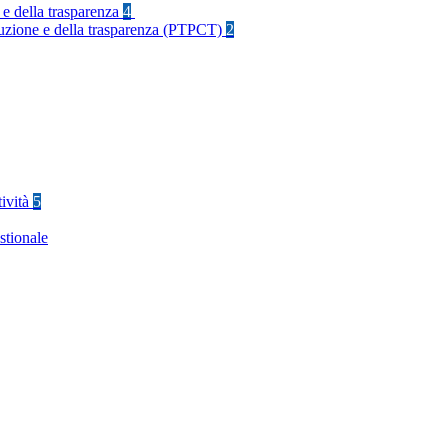
 e della trasparenza
4
rruzione e della trasparenza (PTPCT)
2
tività
5
stionale