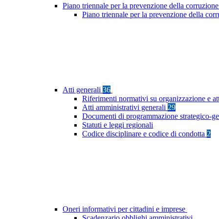
Piano triennale per la prevenzione della corruzione
Piano triennale per la prevenzione della co
Atti generali
36
Riferimenti normativi su organizzazione e at
Atti amministrativi generali
29
Documenti di programmazione strategico-ge
Statuti e leggi regionali
Codice disciplinare e codice di condotta
2
Oneri informativi per cittadini e imprese
Scadenzario obblighi amministrativi