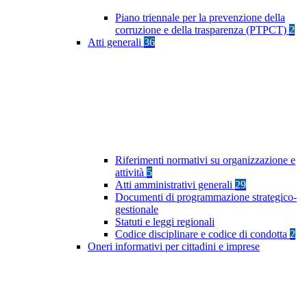
Piano triennale per la prevenzione della
corruzione e della trasparenza (PTPCT)
2
Atti generali
36
Riferimenti normativi su organizzazione e
attività
5
Atti amministrativi generali
29
Documenti di programmazione strategico-
gestionale
Statuti e leggi regionali
Codice disciplinare e codice di condotta
2
Oneri informativi per cittadini e imprese