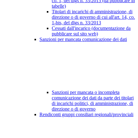
co. 1, del dlgs n. 33/2013 (da pubblicare in
tabelle)
Titolari di incarichi di amministrazione, di
direzione o di governo di cui all'art. 14, co.
1-bis, del dlgs n. 33/2013
Cessati dall'incarico (documentazione da
pubblicare sul sito web)
Sanzioni per mancata comunicazione dei dati
Sanzioni per mancata o incompleta
comunicazione dei dati da parte dei titolari
di incarichi politici, di amministrazione, di
direzione o di governo
Rendiconti gruppi consiliari regionali/provinciali