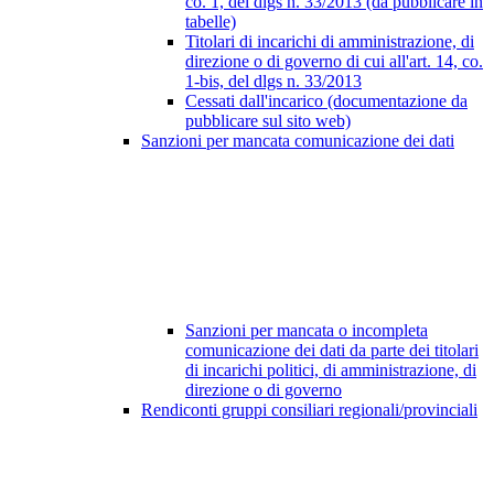
co. 1, del dlgs n. 33/2013 (da pubblicare in
tabelle)
Titolari di incarichi di amministrazione, di
direzione o di governo di cui all'art. 14, co.
1-bis, del dlgs n. 33/2013
Cessati dall'incarico (documentazione da
pubblicare sul sito web)
Sanzioni per mancata comunicazione dei dati
Sanzioni per mancata o incompleta
comunicazione dei dati da parte dei titolari
di incarichi politici, di amministrazione, di
direzione o di governo
Rendiconti gruppi consiliari regionali/provinciali