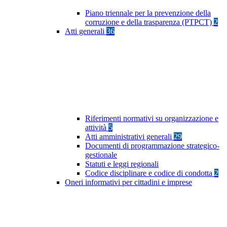
Piano triennale per la prevenzione della
corruzione e della trasparenza (PTPCT)
2
Atti generali
36
Riferimenti normativi su organizzazione e
attività
5
Atti amministrativi generali
29
Documenti di programmazione strategico-
gestionale
Statuti e leggi regionali
Codice disciplinare e codice di condotta
2
Oneri informativi per cittadini e imprese