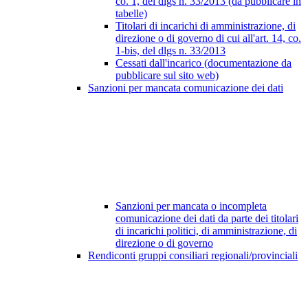
co. 1, del dlgs n. 33/2013 (da pubblicare in
tabelle)
Titolari di incarichi di amministrazione, di
direzione o di governo di cui all'art. 14, co.
1-bis, del dlgs n. 33/2013
Cessati dall'incarico (documentazione da
pubblicare sul sito web)
Sanzioni per mancata comunicazione dei dati
Sanzioni per mancata o incompleta
comunicazione dei dati da parte dei titolari
di incarichi politici, di amministrazione, di
direzione o di governo
Rendiconti gruppi consiliari regionali/provinciali