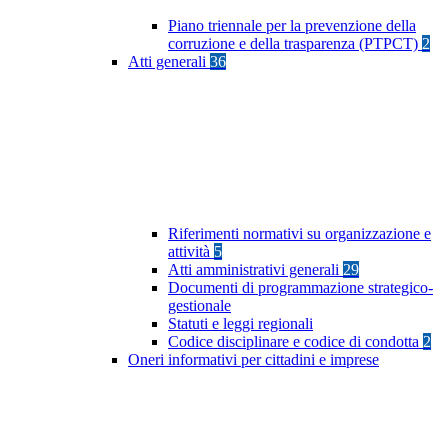
Piano triennale per la prevenzione della
corruzione e della trasparenza (PTPCT)
2
Atti generali
36
Riferimenti normativi su organizzazione e
attività
5
Atti amministrativi generali
29
Documenti di programmazione strategico-
gestionale
Statuti e leggi regionali
Codice disciplinare e codice di condotta
2
Oneri informativi per cittadini e imprese