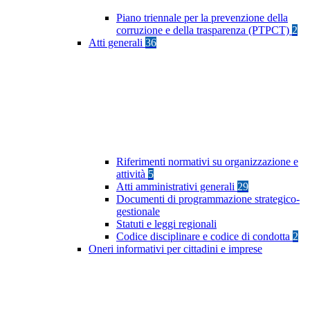
Piano triennale per la prevenzione della
corruzione e della trasparenza (PTPCT)
2
Atti generali
36
Riferimenti normativi su organizzazione e
attività
5
Atti amministrativi generali
29
Documenti di programmazione strategico-
gestionale
Statuti e leggi regionali
Codice disciplinare e codice di condotta
2
Oneri informativi per cittadini e imprese