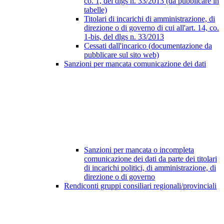
co. 1, del dlgs n. 33/2013 (da pubblicare in
tabelle)
Titolari di incarichi di amministrazione, di
direzione o di governo di cui all'art. 14, co.
1-bis, del dlgs n. 33/2013
Cessati dall'incarico (documentazione da
pubblicare sul sito web)
Sanzioni per mancata comunicazione dei dati
Sanzioni per mancata o incompleta
comunicazione dei dati da parte dei titolari
di incarichi politici, di amministrazione, di
direzione o di governo
Rendiconti gruppi consiliari regionali/provinciali