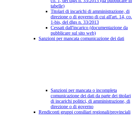
co. 1, del dlgs n. 33/2013 (da pubblicare in
tabelle)
Titolari di incarichi di amministrazione, di
direzione o di governo di cui all'art. 14, co.
1-bis, del dlgs n. 33/2013
Cessati dall'incarico (documentazione da
pubblicare sul sito web)
Sanzioni per mancata comunicazione dei dati
Sanzioni per mancata o incompleta
comunicazione dei dati da parte dei titolari
di incarichi politici, di amministrazione, di
direzione o di governo
Rendiconti gruppi consiliari regionali/provinciali