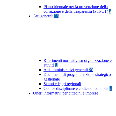
Piano triennale per la prevenzione della
corruzione e della trasparenza (PTPCT)
2
Atti generali
36
Riferimenti normativi su organizzazione e
attività
5
Atti amministrativi generali
29
Documenti di programmazione strategico-
gestionale
Statuti e leggi regionali
Codice disciplinare e codice di condotta
2
Oneri informativi per cittadini e imprese