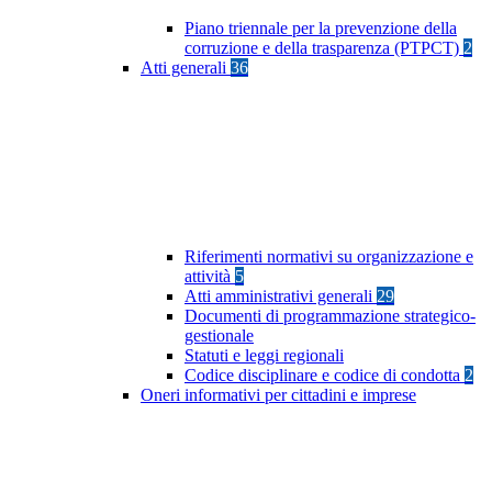
Piano triennale per la prevenzione della
corruzione e della trasparenza (PTPCT)
2
Atti generali
36
Riferimenti normativi su organizzazione e
attività
5
Atti amministrativi generali
29
Documenti di programmazione strategico-
gestionale
Statuti e leggi regionali
Codice disciplinare e codice di condotta
2
Oneri informativi per cittadini e imprese