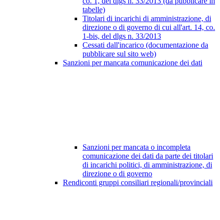
co. 1, del dlgs n. 33/2013 (da pubblicare in
tabelle)
Titolari di incarichi di amministrazione, di
direzione o di governo di cui all'art. 14, co.
1-bis, del dlgs n. 33/2013
Cessati dall'incarico (documentazione da
pubblicare sul sito web)
Sanzioni per mancata comunicazione dei dati
Sanzioni per mancata o incompleta
comunicazione dei dati da parte dei titolari
di incarichi politici, di amministrazione, di
direzione o di governo
Rendiconti gruppi consiliari regionali/provinciali