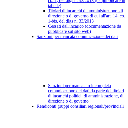
co. 1, del dlgs n. 33/2013 (da pubblicare in
tabelle)
Titolari di incarichi di amministrazione, di
direzione o di governo di cui all'art. 14, co.
1-bis, del dlgs n. 33/2013
Cessati dall'incarico (documentazione da
pubblicare sul sito web)
Sanzioni per mancata comunicazione dei dati
Sanzioni per mancata o incompleta
comunicazione dei dati da parte dei titolari
di incarichi politici, di amministrazione, di
direzione o di governo
Rendiconti gruppi consiliari regionali/provinciali