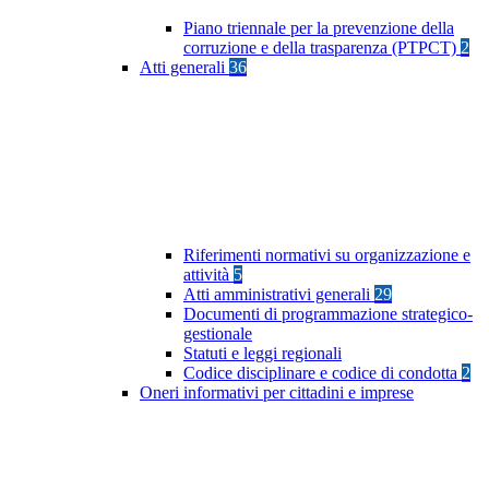
Piano triennale per la prevenzione della
corruzione e della trasparenza (PTPCT)
2
Atti generali
36
Riferimenti normativi su organizzazione e
attività
5
Atti amministrativi generali
29
Documenti di programmazione strategico-
gestionale
Statuti e leggi regionali
Codice disciplinare e codice di condotta
2
Oneri informativi per cittadini e imprese