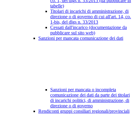
co. 1, del dlgs n. 33/2013 (da pubblicare in
tabelle)
Titolari di incarichi di amministrazione, di
direzione o di governo di cui all'art. 14, co.
1-bis, del dlgs n. 33/2013
Cessati dall'incarico (documentazione da
pubblicare sul sito web)
Sanzioni per mancata comunicazione dei dati
Sanzioni per mancata o incompleta
comunicazione dei dati da parte dei titolari
di incarichi politici, di amministrazione, di
direzione o di governo
Rendiconti gruppi consiliari regionali/provinciali