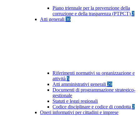
Piano triennale per la prevenzione della
corruzione e della trasparenza (PTPCT)
2
Atti generali
36
Riferimenti normativi su organizzazione e
attività
5
Atti amministrativi generali
29
Documenti di programmazione strategico-
gestionale
Statuti e leggi regionali
Codice disciplinare e codice di condotta
2
Oneri informativi per cittadini e imprese