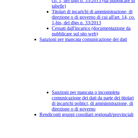
co. 1, del dlgs n. 33/2013 (da pubblicare in
tabelle)
Titolari di incarichi di amministrazione, di
direzione o di governo di cui all'art. 14, co.
1-bis, del dlgs n. 33/2013
Cessati dall'incarico (documentazione da
pubblicare sul sito web)
Sanzioni per mancata comunicazione dei dati
Sanzioni per mancata o incompleta
comunicazione dei dati da parte dei titolari
di incarichi politici, di amministrazione, di
direzione o di governo
Rendiconti gruppi consiliari regionali/provinciali