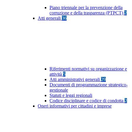
Piano triennale per la prevenzione della
corruzione e della trasparenza (PTPCT)
2
Atti generali
36
Riferimenti normativi su organizzazione e
attività
5
Atti amministrativi generali
29
Documenti di programmazione strategico-
gestionale
Statuti e leggi regionali
Codice disciplinare e codice di condotta
2
Oneri informativi per cittadini e imprese