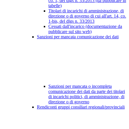
co. 1, del dlgs n. 33/2013 (da pubblicare in
tabelle)
Titolari di incarichi di amministrazione, di
direzione o di governo di cui all'art. 14, co.
1-bis, del dlgs n. 33/2013
Cessati dall'incarico (documentazione da
pubblicare sul sito web)
Sanzioni per mancata comunicazione dei dati
Sanzioni per mancata o incompleta
comunicazione dei dati da parte dei titolari
di incarichi politici, di amministrazione, di
direzione o di governo
Rendiconti gruppi consiliari regionali/provinciali