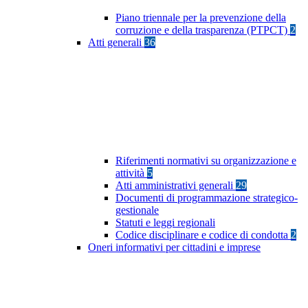
Piano triennale per la prevenzione della
corruzione e della trasparenza (PTPCT)
2
Atti generali
36
Riferimenti normativi su organizzazione e
attività
5
Atti amministrativi generali
29
Documenti di programmazione strategico-
gestionale
Statuti e leggi regionali
Codice disciplinare e codice di condotta
2
Oneri informativi per cittadini e imprese