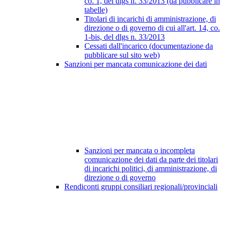
co. 1, del dlgs n. 33/2013 (da pubblicare in
tabelle)
Titolari di incarichi di amministrazione, di
direzione o di governo di cui all'art. 14, co.
1-bis, del dlgs n. 33/2013
Cessati dall'incarico (documentazione da
pubblicare sul sito web)
Sanzioni per mancata comunicazione dei dati
Sanzioni per mancata o incompleta
comunicazione dei dati da parte dei titolari
di incarichi politici, di amministrazione, di
direzione o di governo
Rendiconti gruppi consiliari regionali/provinciali